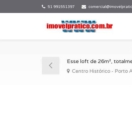
51 991551397
comercial@imovelprati
Esse loft de 26m², totalme
Centro Histórico - Porto