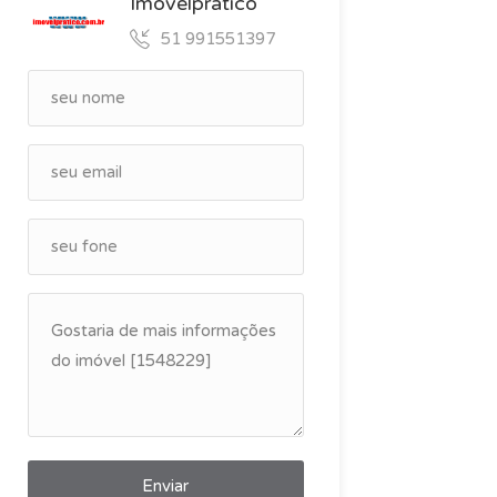
Imovelpratico
51 991551397
Enviar