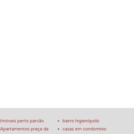
Imóveis perto parcão
bairro higienópolis
Apartamentos praça da
casas em condominio