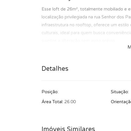
Esse loft de 26m², totalmente mobiliado e 
localização privilegiada na rua Senhor dos 
infraestrutura no rooftop, oferece um estilo
culturais, ideal para quem busca conveniênci
sujeitos a alteração sem aviso prévio.
M
Detalhes
Posição:
Situação:
Área Total:
26.00
Orientaçã
Imóveis Similares