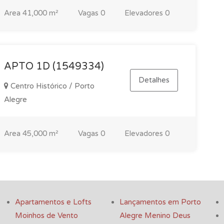
Area
41,000 m²
Vagas
0
Elevadores
0
APTO 1D (1549334)
Detalhes
Centro Histórico / Porto
Alegre
Area
45,000 m²
Vagas
0
Elevadores
0
Apartamentos e Lofts
Lançamentos em Porto
Moinhos de Vento
Alegre Menino Deus