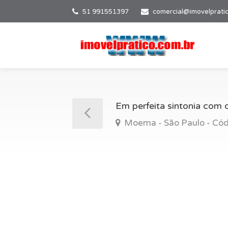
51 991551397
comercial@imovelprati
Em perfeita sintonia com o
Moema - São Paulo - Cód