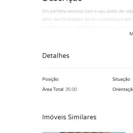
Em perfeita sintonia com o seu estilo de vi
além das facilidades de um coworking e até 
imóvel sujeitos a alteração sem aviso prévio.
M
Detalhes
Posição:
Situação:
Área Total:
35.00
Orientaçã
Imóveis Similares