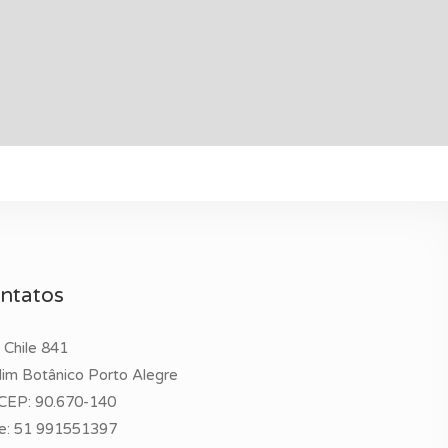
ntatos
 Chile 841
dim Botânico Porto Alegre
CEP: 90.670-140
e:
51 991551397