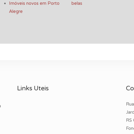
Imóveis novos em Porto
belas
Alegre
Links Uteis
Co
Rua
a
Jar
RS 
Fon