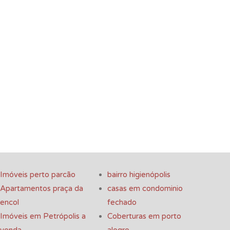
Imóveis perto parcão
bairro higienópolis
Apartamentos praça da
casas em condominio
encol
fechado
Imóveis em Petrópolis a
Coberturas em porto
venda
alegre