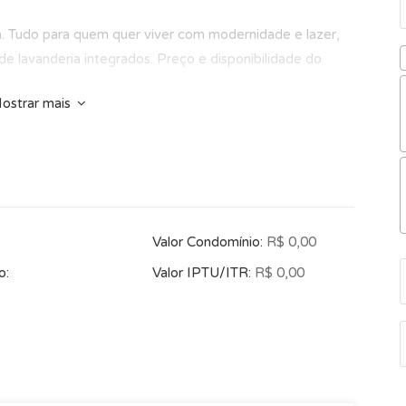
da. Tudo para quem quer viver com modernidade e lazer,
de lavanderia integrados. Preço e disponibilidade do
ostrar mais
Valor Condomínio:
R$ 0,00
o:
Valor IPTU/ITR:
R$ 0,00