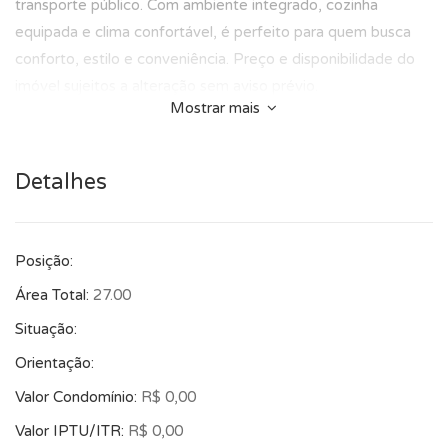
transporte público. Com ambiente integrado, cozinha
equipada e clima confortável, é perfeito para quem busca
conforto, estilo e conveniência. Preço e disponibilidade do
imóvel sujeitos a alteração sem aviso prévio.
Mostrar mais
Detalhes
Posição:
Área Total:
27.00
Situação:
Orientação:
Valor Condomínio:
R$ 0,00
Valor IPTU/ITR:
R$ 0,00