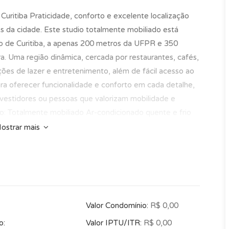
Curitiba Praticidade, conforto e excelente localização
a cidade. Este studio totalmente mobiliado está
tro de Curitiba, a apenas 200 metros da UFPR e 350
a. Uma região dinâmica, cercada por restaurantes, cafés,
ções de lazer e entretenimento, além de fácil acesso ao
ara oferecer funcionalidade e conforto em cada detalhe,
investidores ou pessoas que valorizam mobilidade e
dio: Totalmente mobiliado Ar-condicionado quente e frio
fice Armário planejado Cama box de casal Geladeira
ostrar mais
strutura completa do condomínio: Portaria 24 horas
uditório Salas de reunião Academia Espaço gourmet
oftop com vista panorâmica Bicicletário Café
tacionamento no prédio Uma excelente oportunidade
niência em uma das localizações mais estratégicas de
Valor Condomínio:
R$ 0,00
o o que este empreendimento pode oferecer.
o:
Valor IPTU/ITR:
R$ 0,00