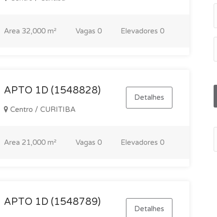
Area
32,000 m²
Vagas
0
Elevadores
0
APTO 1D (1548828)
Detalhes
Centro / CURITIBA
Area
21,000 m²
Vagas
0
Elevadores
0
APTO 1D (1548789)
Detalhes