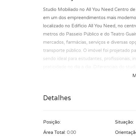
Studio Mobiliado no All You Need Centro de 
em um dos empreendimentos mais modernos d
localizado no Edifício All You Need, no cen
metros do Passeio Público e do Teatro Guaír
mercados, farmácias, serviços e diversas op
transporte público. O imóvel foi projetado p
sendo ideal para estudantes, profissionais, 
praticidade no dia a dia. Diferenciais do stu
Piso vinílico Chuveiro a gás Espaço home of
M
Micro-ondas Ambiente moderno e funcional E
Wi-Fi nas áreas comuns Espaço coworking A
Detalhes
Área de bem-estar Cozinha compartilhada Ro
Lavanderia Sala de ferramentas Redário Es
para morar com conforto, segurança e conve
Posição:
Situação:
Curitiba. Agende sua visita e descubra tud
Área Total:
0.00
Orientaçã