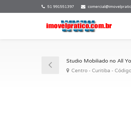
51 991551397
comercial@imovelprati
Studio Mobiliado no All Yo
Centro - Curitiba - Códi