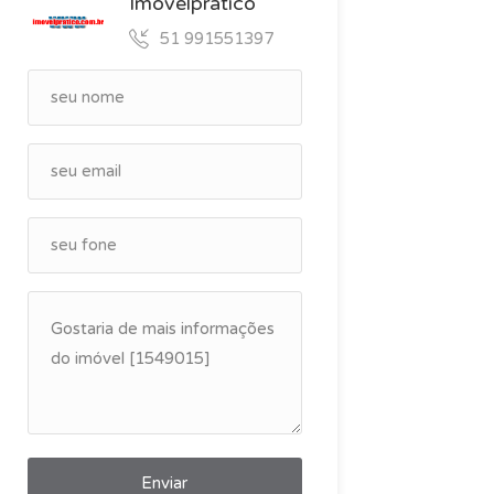
Imovelpratico
51 991551397
Enviar