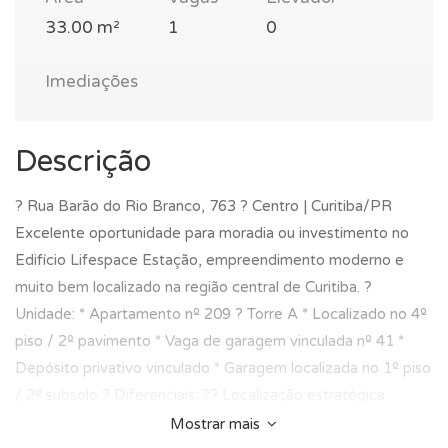
33.00 m²
1
0
Imediações
Descrição
? Rua Barão do Rio Branco, 763 ? Centro | Curitiba/PR
Excelente oportunidade para moradia ou investimento no
Edifício Lifespace Estação, empreendimento moderno e
muito bem localizado na região central de Curitiba. ?
Unidade: * Apartamento nº 209 ? Torre A * Localizado no 4º
piso / 2º pavimento * Vaga de garagem vinculada nº 41 *
Depósito privativo vinculado * Garagem localizada no 1º piso
/ 2º subsolo ? Diferenciais: ?? Localização estratégica
próximo ao Shopping Estação ?? Fácil acesso ao centro e
Mostrar mais