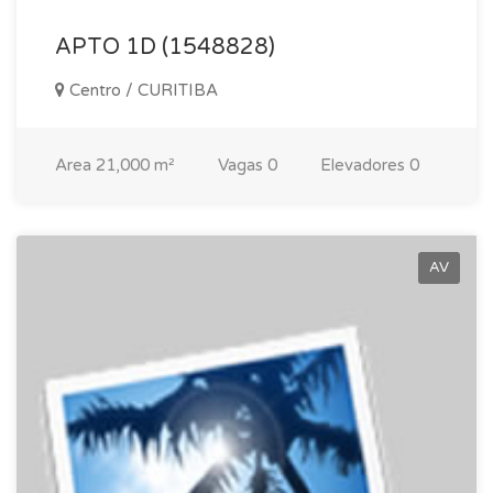
APTO 1D (1548828)
Centro / CURITIBA
Area
21,000 m²
Vagas
0
Elevadores
0
AV