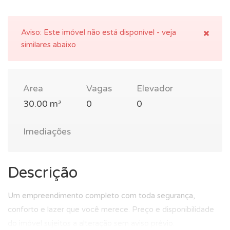
Aviso:
Este imóvel não está disponível - veja
similares abaixo
Area
Vagas
Elevador
30.00 m²
0
0
Imediações
Descrição
Um empreendimento completo com toda segurança,
conforto e lazer que você merece. Preço e disponibilidade
do imóvel sujeitos a alteração sem aviso prévio.