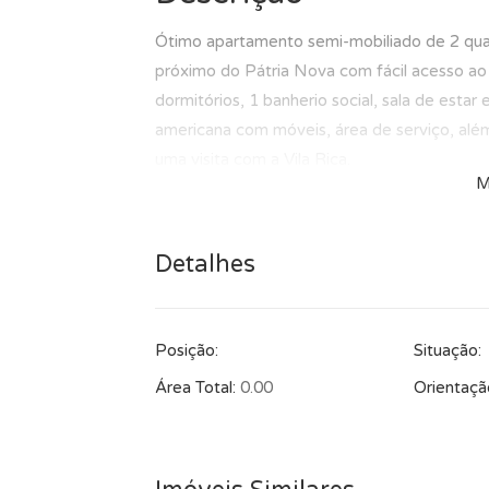
Ótimo apartamento semi-mobiliado de 2 quar
próximo do Pátria Nova com fácil acesso 
dormitórios, 1 banherio social, sala de esta
americana com móveis, área de serviço, al
uma visita com a Vila Rica.
M
Detalhes
Posição:
Situação:
Área Total:
0.00
Orientaçã