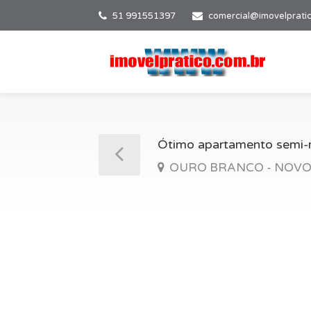
51 991551397
comercial@imovelprati
Ótimo apartamento semi-mo
OURO BRANCO - NOVO H