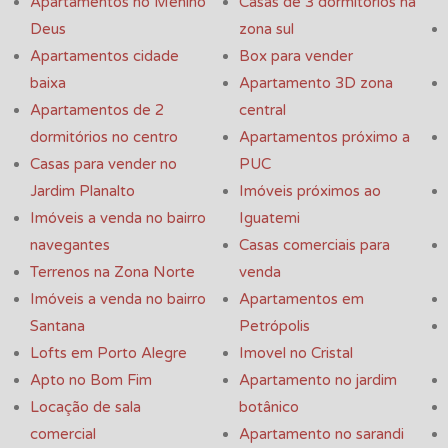
Apartamentos no Menino
Casas de 3 dormitórios na
Deus
zona sul
Apartamentos cidade
Box para vender
baixa
Apartamento 3D zona
Apartamentos de 2
central
dormitórios no centro
Apartamentos próximo a
Casas para vender no
PUC
Jardim Planalto
Imóveis próximos ao
Imóveis a venda no bairro
Iguatemi
navegantes
Casas comerciais para
Terrenos na Zona Norte
venda
Imóveis a venda no bairro
Apartamentos em
Santana
Petrópolis
Lofts em Porto Alegre
Imovel no Cristal
Apto no Bom Fim
Apartamento no jardim
Locação de sala
botânico
comercial
Apartamento no sarandi