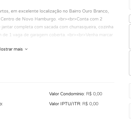
tos, em excelente localização no Bairro Ouro Branco,
ao Centro de Novo Hamburgo. <br><br>Conta com 2
r e jantar completa com sacada com churrasqueira, cozinha
ém de 1 vaga de garagem coberta. <br><br>Venha marcar
ostrar mais
Valor Condomínio:
R$ 0,00
o:
Valor IPTU/ITR:
R$ 0,00