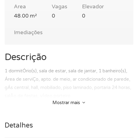
Area
Vagas
Elevador
48.00 m²
0
0
Imediações
Descrição
1 dormitÓrio(s), sala de estar, sala de jantar, 1 banheiro(s),
Área de serviÇo, apto. de meio, ar condicionado de parede,
gÁs central, hall, mobiliado, piso laminado, portaria 24 horas,
salÃo de festas, vÍdeo porteiro
Mostrar mais
Detalhes