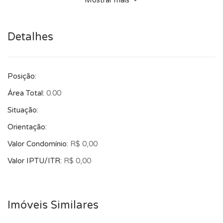
Mostrar mais
para eventos) >Churrasqueira social com 80m2
aproximadamente/ 02 banheiros >Oficina: Área coberta
Detalhes
360m2 térrea >Refeitório: Piso superior oficina, com salas
extras a serem distribuídas com inúmeras possibilidades de
adaptação. >Cobertura metálica 1 : 30x 15 x 6 m2
Posição:
>Cobertura metálica 2: 13 x 10x 6m2 Terrenos cujos direitos
de posse e uso, localizados na Cidade Industrial de Curitiba,
Área Total:
0.00
Rua Eduardo Sprada 5950 objeto das indicações fiscais nº
Situação:
29.102.129.000-5, com área a aproximada de 3.390 m2 e nº
Orientação:
29.102.094.000-3, com aproximadamente 6.810,00 m2,
Valor Condomínio:
R$ 0,00
além de mais aproximadamente 15mil m2 para possibilidade
de estacionamento (embaixo torre Copel), compostos por
Valor IPTU/ITR:
R$ 0,00
áreas diversas, as quais são objeto de regularização registral
perante CURITIBA S/A, sem matrícula específica, as quais
serão negociadas ad corpus. *Valores sujeitos a alteração
Imóveis Similares
sem aviso prévio. *Agende já a sua visita e venha conhecer o